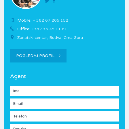
Mobile:
+ 382 67 205 152
Office:
+382 33 45 11 81
Zanatski centar, Budva, Crna Gora
POGLEDAJ PROFIL
Agent