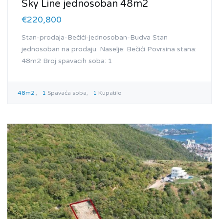
Sky Line jednosoban 48m2
€220,800
Stan-prodaja-Bečići-jednosoban-Budva Stan
jednosoban na prodaju. Naselje: Bečići Povrsina stana:
48m2 Broj spavacih soba: 1
48m2
1
Spavaća soba
1
Kupatilo