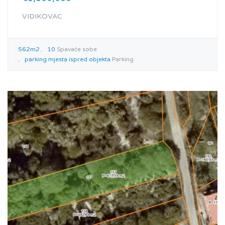
VIDIKOVAC
562m2
10
Spavaće sobe
parking mjesta ispred objekta
Parking