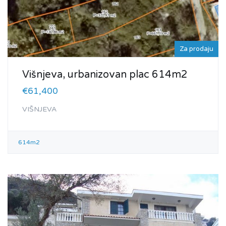
Za prodaju
Višnjeva, urbanizovan plac 614m2
€61,400
VIŠNJEVA
614m2