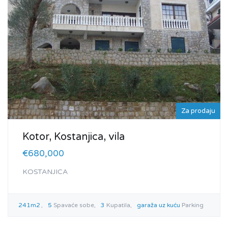
Za prodaju
Kotor, Kostanjica, vila
€680,000
KOSTANJICA
241m2
5
Spavaće sobe
3
Kupatila
garaža uz kuću
Parking