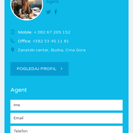
Agent
Mobile:
+ 382 67 205 152
Office:
+382 33 45 11 81
Zanatski centar, Budva, Crna Gora
POGLEDAJ PROFIL
Agent