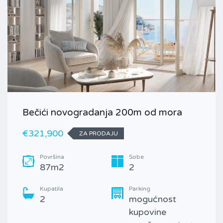
Bečići novogradanja 200m od mora
€321,900
ZA PRODAJU
Površina
Sobe
87m2
2
Kupatila
Parking
2
mogućnost
kupovine