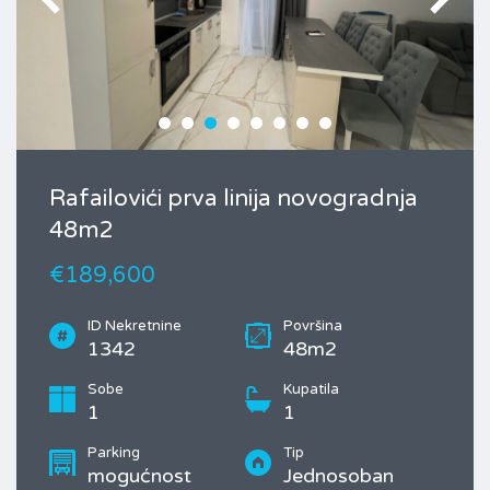
Rafailovići prva linija novogradnja
48m2
€189,600
ID Nekretnine
Površina
1342
48m2
Sobe
Kupatila
1
1
Parking
Tip
mogućnost
Jednosoban