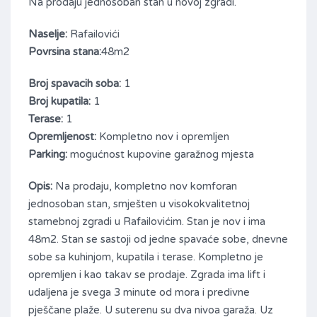
Na prodaju jednosoban stan u novoj zgradi.
Naselje:
Rafailovići
Povrsina stana:
48m2
Broj spavacih soba:
1
Broj kupatila:
1
Terase:
1
Opremljenost:
Kompletno nov i opremljen
Parking:
mogućnost kupovine garažnog mjesta
Opis:
Na prodaju, kompletno nov komforan
jednosoban stan, smješten u visokokvalitetnoj
stamebnoj zgradi u Rafailovićim. Stan je nov i ima
48m2. Stan se sastoji od jedne spavaće sobe, dnevne
sobe sa kuhinjom, kupatila i terase. Kompletno je
opremljen i kao takav se prodaje. Zgrada ima lift i
udaljena je svega 3 minute od mora i predivne
pješčane plaže. U suterenu su dva nivoa garaža. Uz