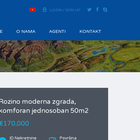
LOGIN / SIGN UP
E
O NAMA
AGENTI
KONTAKT
Rozino moderna zgrada,
komforan jednosoban 50m2
€170,000
ID Nekretnine
Površina