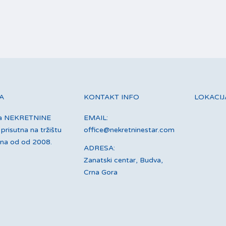
A
KONTAKT INFO
LOKACIJ
ja NEKRETNINE
EMAIL:
prisutna na tržištu
office@nekretninestar.com
ina od od 2008.
ADRESA:
Zanatski centar, Budva,
Crna Gora