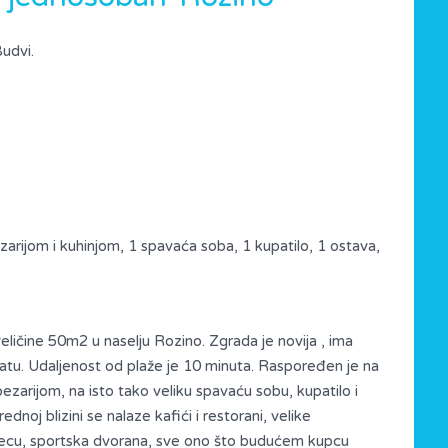
udvi.
zarijom i kuhinjom, 1 spavaća soba, 1 kupatilo, 1 ostava,
ličine 50m2 u naselju Rozino. Zgrada je novija , ima
pratu. Udaljenost od plaže je 10 minuta. Raspoređen je na
pezarijom, na isto tako veliku spavaću sobu, kupatilo i
noj blizini se nalaze kafići i restorani, velike
jecu, sportska dvorana, sve ono što budućem kupcu