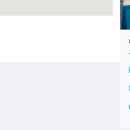
Budva, Reževići, plac 2700 m2
€ Na upit
ZA PRODAJU
Površina
2700
M2
Tip
Zemljišta
o