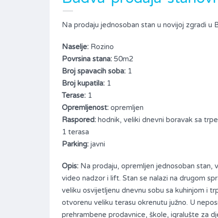
Na prodaju jednosoban stan u novijoj zgradi u B
Naselje:
Rozino
Povrsina stana:
50m2
Broj spavacih soba:
1
Broj kupatila:
1
Terase:
1
Opremljenost:
opremljen
Raspored:
hodnik, veliki dnevni boravak sa trpe
1 terasa
Parking:
javni
Opis:
Na prodaju, opremljen jednosoban stan, ve
video nadzor i lift. Stan se nalazi na drugom s
veliku osvijetljenu dnevnu sobu sa kuhinjom i tr
otvorenu veliku terasu okrenutu južno. U neposred
prehrambene prodavnice, škole, igralušte za d