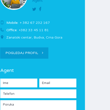
Agent
Mobile:
+ 382 67 232 167
Office:
+382 33 45 11 81
Zanatski centar, Budva, Crna Gora
POGLEDAJ PROFIL
Agent