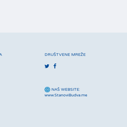
A
DRUŠTVENE MREŽE
NAŠ WEBSITE:
www.StanoviBudva.me