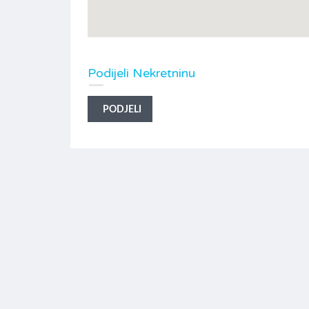
Podijeli Nekretninu
 m2
Lux stan u kompleksu sa trajnim
PODJELI
pogledom
€330,000
ZA PRODAJU
Površina
Sobe
63m2
1
Kupatila
Parking
1
parking mjest
u dvorištu
Tip
Jednosoban