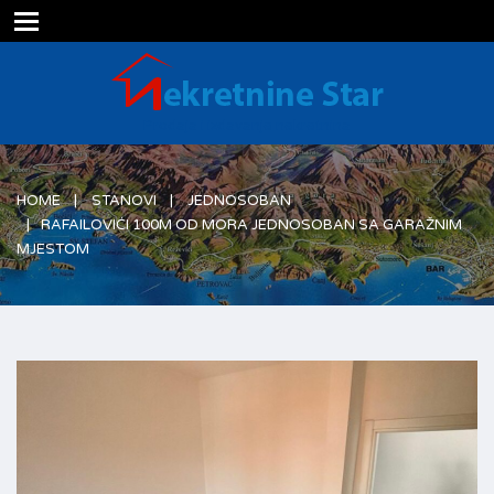
Prodaja i izdavanje nekretnina
HOME
STANOVI
JEDNOSOBAN
RAFAILOVIĆI 100M OD MORA JEDNOSOBAN SA GARAŽNIM
MJESTOM