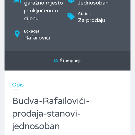
garažno mjesto
Jednosoban
je uključeno u
Status
cijenu
Za prodaju
Lokacija
Rafailovići
Štampanje
Opis
Budva-Rafailovići-
prodaja-stanovi-
jednosoban