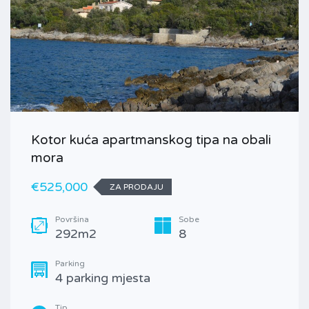
Kotor kuća apartmanskog tipa na obali
mora
€525,000
ZA PRODAJU
Površina
Sobe
292m2
8
Parking
4 parking mjesta
Tip