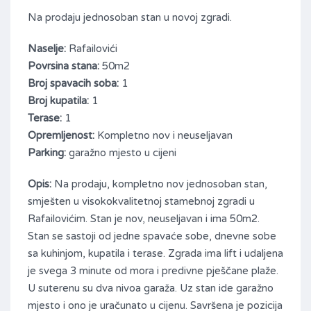
Na prodaju jednosoban stan u novoj zgradi.
Naselje:
Rafailovići
Povrsina stana:
50m2
Broj spavacih soba:
1
Broj kupatila:
1
Terase:
1
Opremljenost:
Kompletno nov i neuseljavan
Parking:
garažno mjesto u cijeni
Opis:
Na prodaju, kompletno nov jednosoban stan,
smješten u visokokvalitetnoj stamebnoj zgradi u
Rafailovićim. Stan je nov, neuseljavan i ima 50m2.
Stan se sastoji od jedne spavaće sobe, dnevne sobe
sa kuhinjom, kupatila i terase. Zgrada ima lift i udaljena
je svega 3 minute od mora i predivne pješčane plaže.
U suterenu su dva nivoa garaža. Uz stan ide garažno
mjesto i ono je uračunato u cijenu. Savršena je pozicija