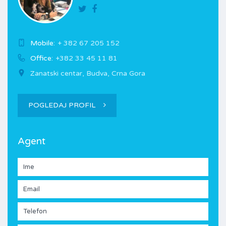
Mobile:
+ 382 67 205 152
Office:
+382 33 45 11 81
Zanatski centar, Budva, Crna Gora
POGLEDAJ PROFIL
Agent