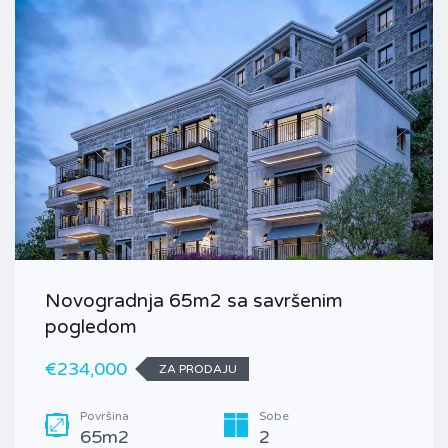
Novogradnja 65m2 sa savršenim
pogledom
€234,000
ZA PRODAJU
Površina
Sobe
65m2
2