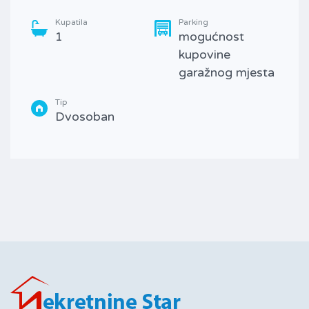
Kupatila
Parking
1
mogućnost
kupovine
garažnog mjesta
Tip
Dvosoban