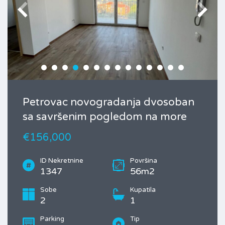
Petrovac novogradanja dvosoban
sa savršenim pogledom na more
€156,000
ID Nekretnine
Površina
1347
56m2
Sobe
Kupatila
2
1
Parking
Tip