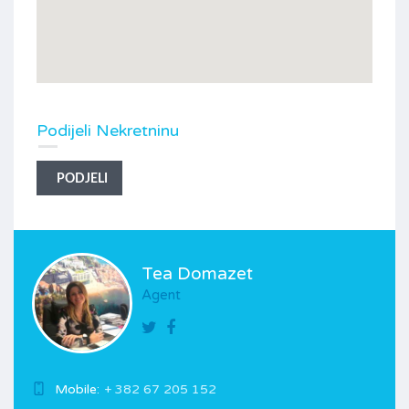
Podijeli Nekretninu
PODJELI
Tea Domazet
Agent
Mobile:
+ 382 67 205 152