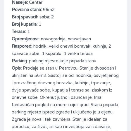
Naselje:
Centar
Povrsina stana:
56m2
Broj spavacih soba:
2
Broj kupatila:
1
Terase:
1
Opremljenost:
novogradnja, neuseljavan
Raspored:
hodnik, veliki dnevni boravak, kuhinja, 2
spavaće sobe, 1 kupatilo, 1 velika terasa
Parking:
parking mjesto koje pripada stanu
Opis:
Prodaje se stan u Petrovcu. Stan je dvosoban i
uknjižen na 56m2.
Sastoji se od: hodnika, osvijetljenog
i prozračnog dnevnog boravka, kuhinje, trpezarije,
dvije spavaće sobe, kupatila i terase sa izlaskom iz
dnevne sobe. Okrenut južno i osunčan je. Ima
fantastičan pogled na more i cijeli grad. Stanu pripada
parking mjesto ispred zgrade i uključeno je u cijenu.
Zgrada je nova i tek završena. Stan je idealan za
porodicu, za život, ali kao i investicija za izdavanje,